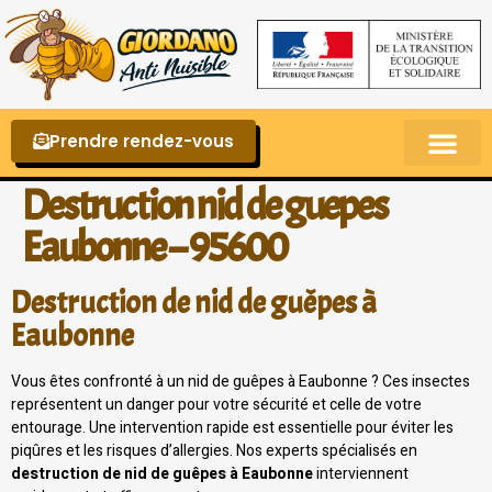
Prendre rendez-vous
Punaises de lit – La reconnaître et s’en 
Destruction nid de guepes
Eaubonne – 95600
Destruction de nid de guêpes à
Eaubonne
Vous êtes confronté à un nid de guêpes à Eaubonne ? Ces insectes
représentent un danger pour votre sécurité et celle de votre
entourage. Une intervention rapide est essentielle pour éviter les
piqûres et les risques d’allergies. Nos experts spécialisés en
destruction de nid de guêpes à Eaubonne
interviennent