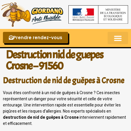
Prendre rendez-vous
Punaises de lit – La reconnaître et s’en 
Destruction nid de guepes
Crosne – 91560
Destruction de nid de guêpes à Crosne
Vous êtes confronté à un nid de guêpes à Crosne ? Ces insectes
représentent un danger pour votre sécurité et celle de votre
entourage. Une intervention rapide est essentielle pour éviter les
piqûres et les risques d’allergies. Nos experts spécialisés en
destruction de nid de guêpes à Crosne
interviennent rapidement
et efficacement.