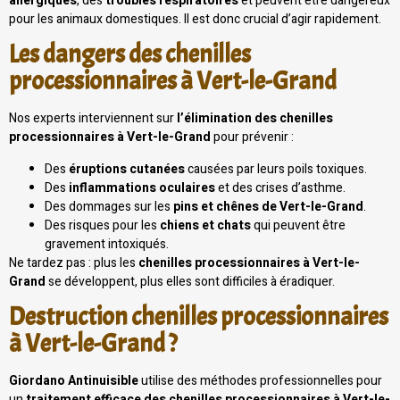
allergiques
, des
troubles respiratoires
et peuvent être dangereux
pour les animaux domestiques. Il est donc crucial d’agir rapidement.
Les dangers des chenilles
processionnaires à Vert-le-Grand
Nos experts interviennent sur
l’élimination des chenilles
processionnaires à Vert-le-Grand
pour prévenir :
Des
éruptions cutanées
causées par leurs poils toxiques.
Des
inflammations oculaires
et des crises d’asthme.
Des dommages sur les
pins et chênes de Vert-le-Grand
.
Des risques pour les
chiens et chats
qui peuvent être
gravement intoxiqués.
Ne tardez pas : plus les
chenilles processionnaires à Vert-le-
Grand
se développent, plus elles sont difficiles à éradiquer.
Destruction chenilles processionnaires
à Vert-le-Grand ?
Giordano Antinuisible
utilise des méthodes professionnelles pour
un
traitement efficace des chenilles processionnaires à Vert-le-