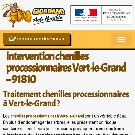
Prendre rendez-vous
Punaises de lit – La reconnaître et s’en 
intervention chenilles
processionnaires Vert-le-Grand
– 91810
Traitement chenilles processionnaires
à Vert-le-Grand ?
Les
sont un véritable fléau.
chenilles processionnaires à Vert-le-Grand
En plus d’endommager les arbres, elles présentent un risque
sanitaire majeur. Leurs poils urticants provoquent
des réactions