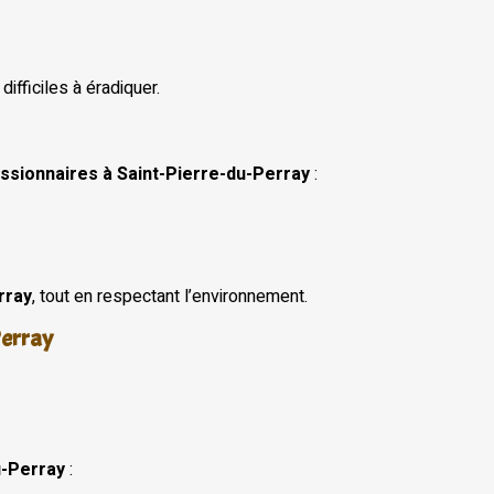
ifficiles à éradiquer.
essionnaires à Saint-Pierre-du-Perray
:
rray
, tout en respectant l’environnement.
Perray
u-Perray
: