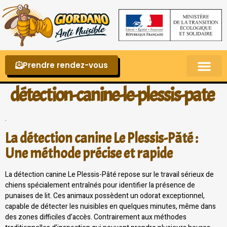
Prendre rendez-vous
Punaises de lit – La reconnaître et s’en 
détection-canine-le-plessis-pate
.
La détection canine Le Plessis-Pâté :
Une méthode précise et rapide
La détection canine Le Plessis-Pâté repose sur le travail sérieux de
chiens spécialement entraînés pour identifier la présence de
punaises de lit. Ces animaux possèdent un odorat exceptionnel,
capable de détecter les nuisibles en quelques minutes, même dans
des zones difficiles d’accès. Contrairement aux méthodes