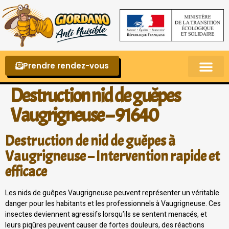
Prendre rendez-vous
Punaises de lit – La reconnaître et s’en 
Destruction nid de guêpes
Vaugrigneuse – 91640
Destruction de nid de guêpes à
Vaugrigneuse – Intervention rapide et
efficace
Les nids de guêpes Vaugrigneuse peuvent représenter un véritable
danger pour les habitants et les professionnels à Vaugrigneuse. Ces
insectes deviennent agressifs lorsqu’ils se sentent menacés, et
leurs piqûres peuvent causer de fortes douleurs, des réactions