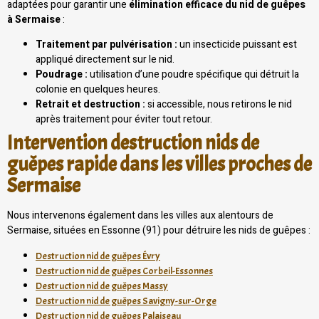
adaptées pour garantir une
élimination efficace du nid de guêpes
à Sermaise
:
Traitement par pulvérisation :
un insecticide puissant est
appliqué directement sur le nid.
Poudrage :
utilisation d’une poudre spécifique qui détruit la
colonie en quelques heures.
Retrait et destruction :
si accessible, nous retirons le nid
après traitement pour éviter tout retour.
Intervention destruction nids de
guêpes rapide dans les villes proches de
Sermaise
Nous intervenons également dans les villes aux alentours de
Sermaise, situées en Essonne (91) pour détruire les nids de guêpes :
Destruction nid de guêpes Évry
Destruction nid de guêpes Corbeil-Essonnes
Destruction nid de guêpes Massy
Destruction nid de guêpes Savigny-sur-Orge
Destruction nid de guêpes Palaiseau