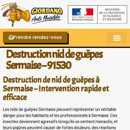
Prendre rendez-vous
Punaises de lit – La reconnaître et s’en 
Destruction nid de guêpes
Sermaise – 91530
Destruction de nid de guêpes à
Sermaise – Intervention rapide et
efficace
Les nids de guêpes Sermaise peuvent représenter un véritable
danger pour les habitants et les professionnels à Sermaise. Ces
insectes deviennent agressifs lorsqu’ils se sentent menacés, et
leurs piqûres peuvent causer de fortes douleurs, des réactions