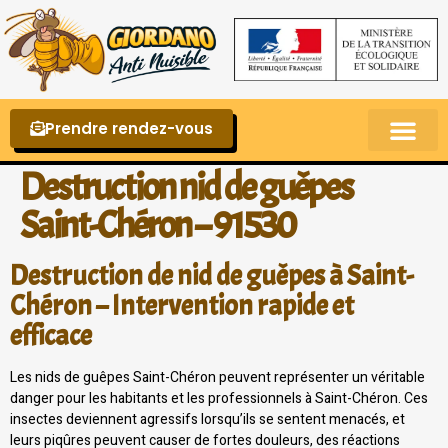
Prendre rendez-vous
Punaises de lit – La reconnaître et s’en 
Destruction nid de guêpes
Saint-Chéron – 91530
Destruction de nid de guêpes à Saint-
Chéron – Intervention rapide et
efficace
Les nids de guêpes Saint-Chéron peuvent représenter un véritable
danger pour les habitants et les professionnels à Saint-Chéron. Ces
insectes deviennent agressifs lorsqu’ils se sentent menacés, et
leurs piqûres peuvent causer de fortes douleurs, des réactions