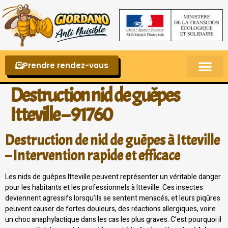
Prendre rendez-vous
Punaises de lit – La reconnaître et s’en 
Destruction nid de guêpes
Itteville – 91760
Destruction de nid de guêpes à Itteville
– Intervention rapide et efficace
Les nids de guêpes Itteville peuvent représenter un véritable danger
pour les habitants et les professionnels à Itteville. Ces insectes
deviennent agressifs lorsqu’ils se sentent menacés, et leurs piqûres
peuvent causer de fortes douleurs, des réactions allergiques, voire
un choc anaphylactique dans les cas les plus graves. C’est pourquoi il