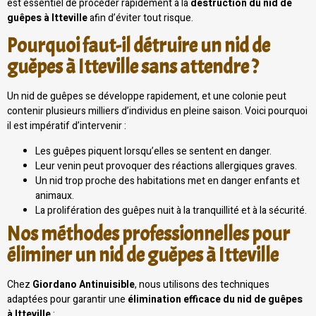
est essentiel de procéder rapidement à la
destruction du nid de
guêpes à Itteville
afin d’éviter tout risque.
Pourquoi faut-il détruire un nid de
guêpes à Itteville sans attendre ?
Un nid de guêpes se développe rapidement, et une colonie peut
contenir plusieurs milliers d’individus en pleine saison. Voici pourquoi
il est impératif d’intervenir :
Les guêpes piquent lorsqu’elles se sentent en danger.
Leur venin peut provoquer des réactions allergiques graves.
Un nid trop proche des habitations met en danger enfants et
animaux.
La prolifération des guêpes nuit à la tranquillité et à la sécurité.
Nos méthodes professionnelles pour
éliminer un nid de guêpes à Itteville
Chez
Giordano Antinuisible
, nous utilisons des techniques
adaptées pour garantir une
élimination efficace du nid de guêpes
à Itteville
: