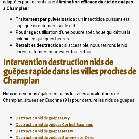
adaptées pour garantir une
élimination efficace du nid de guêpes
à Champlan
:
Traitement par pulvérisation :
un insecticide puissant est
appliqué directement sur le nid.
Poudrage :
utilisation d’une poudre spécifique qui détruit la
colonie en quelques heures.
Retrait et destruction :
si accessible, nous retirons le nid
après traitement pour éviter tout retour.
Intervention destruction nids de
guêpes rapide dans les villes proches de
Champlan
Nous intervenons également dans les villes aux alentours de
Champlan, situées en Essonne (91) pour détruire les nids de guêpes
:
Destruction nid de guêpes Évry
Destruction nid de guêpes Corbeil-Essonnes
Destruction nid de guêpes Massy
Destruction nid de guêpes Savigny-sur-Orge