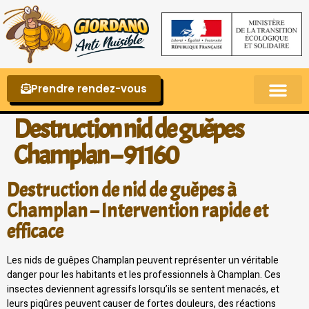
Prendre rendez-vous
Punaises de lit – La reconnaître et s’en 
Destruction nid de guêpes
Champlan – 91160
Destruction de nid de guêpes à
Champlan – Intervention rapide et
efficace
Les nids de guêpes Champlan peuvent représenter un véritable
danger pour les habitants et les professionnels à Champlan. Ces
insectes deviennent agressifs lorsqu’ils se sentent menacés, et
leurs piqûres peuvent causer de fortes douleurs, des réactions