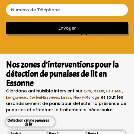
Envoyer
Sans engagement ni frais cachés
Nos zones d'interventions pour la
détection de punaises de lit en
Essonne
Giordano antinuisible intervient sur
,
,
,
Evry
Massy
Palaiseau
,
,
,
et tout les
Longjumeau
Corbeil-Essonnes
Lisses
Fleury-Mérogis
arrondissement de paris pour détecter la présence de
punaises et effectuer le traitement si nécessaire
Détection canine punaises
de lit
Paris 1
Pars 2
Paris 3