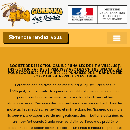
Prendre rendez-vous
Punaises de lit – La reconnaître et s’en 
SOCIÉTÉ DE DÉTECTION CANINE PUNAISES DE LIT À VILLEJUST.
INSPECTION RAPIDE ET PRÉCISE AVEC DES CHIENS SPÉCIALISÉS
POUR LOCALISER ET ÉLIMINER LES PUNAISES DE LIT DANS VOTRE
FOYER OU ENTREPRISE EN ESSONNE
Détection canine avec chien renifleur à Villejust : Fiable et sûr
À Villejust, la lutte contre les punaises de lit est devenue essentielle
pour garantir un environnement sain dans les foyers et les
établissements. Ces nuisibles, souvent invisibles, se cachent dans les
matelas, les meubles, les textiles et même dans les fissures des murs.
Ils peuvent provoquer des démangeaisons, des irritations cutanées et
un inconfort considérable pour les victimes. Face à ce problème
croissant, la détection canine à l’aide d’un chien renifleur de punaises