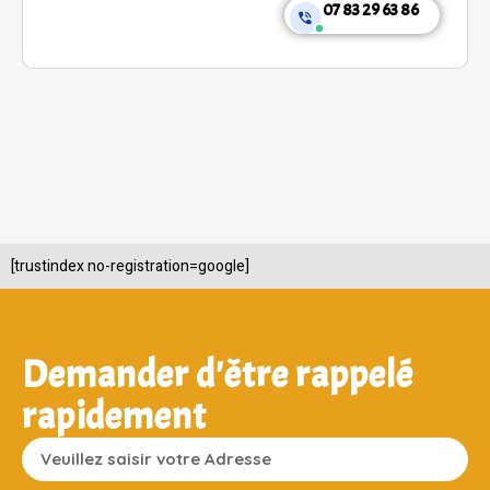
07 83 29 63 86
[trustindex no-registration=google]
Demander d'être rappelé
rapidement