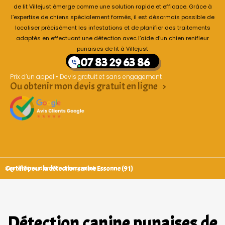
de lit Villejust émerge comme une solution rapide et efficace. Grâce à
l’expertise de chiens spécialement formés, il est désormais possible de
localiser précisément les infestations et de planifier des traitements
adaptés en effectuant une détection avec l’aide d’un chien renifleur
punaises de lit à Villejust
07 83 29 63 86
Prix d’un appel • Devis gratuit et sans engagement
Ou obtenir mon devis gratuit en ligne >
Certifié pour la détection canine Essonne (91)
Signataires d’une charte qualité
Détection canine punaises de