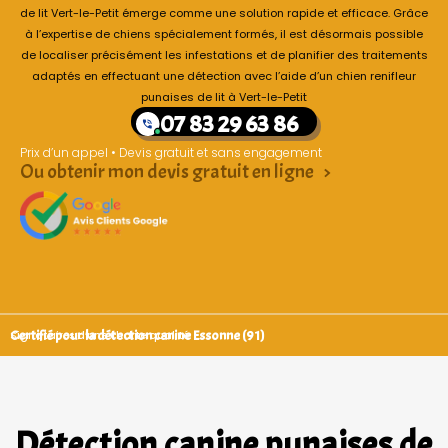
de lit Vert-le-Petit émerge comme une solution rapide et efficace. Grâce
à l’expertise de chiens spécialement formés, il est désormais possible
de localiser précisément les infestations et de planifier des traitements
adaptés en effectuant une détection avec l’aide d’un chien renifleur
punaises de lit à Vert-le-Petit
07 83 29 63 86
Prix d’un appel • Devis gratuit et sans engagement
Ou obtenir mon devis gratuit en ligne >
Certifié pour la détection canine Essonne (91)
Signataires d’une charte qualité
Détection canine punaises de