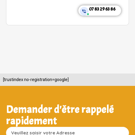
07 83 29 63 86
[trustindex no-registration=google]
Demander d'être rappelé
rapidement