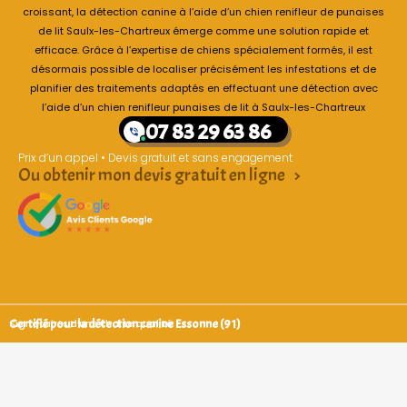
croissant, la détection canine à l’aide d’un chien renifleur de punaises
de lit Saulx-les-Chartreux émerge comme une solution rapide et
efficace. Grâce à l’expertise de chiens spécialement formés, il est
désormais possible de localiser précisément les infestations et de
planifier des traitements adaptés en effectuant une détection avec
l’aide d’un chien renifleur punaises de lit à Saulx-les-Chartreux
07 83 29 63 86
Prix d’un appel • Devis gratuit et sans engagement
Ou obtenir mon devis gratuit en ligne >
Certifié pour la détection canine Essonne (91)
Signataires d’une charte qualité