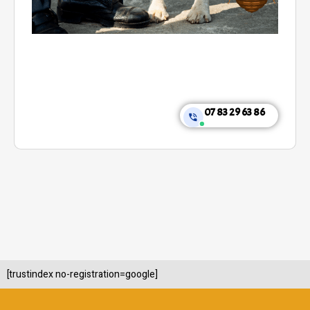
07 83 29 63 86
[trustindex no-registration=google]