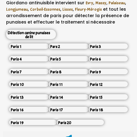
Giordano antinuisible intervient sur
,
,
,
Evry
Massy
Palaiseau
,
,
,
et tout les
Longjumeau
Corbeil-Essonnes
Lisses
Fleury-Mérogis
arrondissement de paris pour détecter la présence de
punaises et effectuer le traitement si nécessaire
Détection canine punaises
de lit
Paris 1
Pars 2
Paris 3
Paris 4
Paris 5
Paris 6
Paris 7
Paris 8
Paris 9
Paris 10
Paris 11
Paris 12
Paris 13
Paris 14
Paris 15
Paris 16
Paris 17
Paris 18
Paris 19
Paris 20