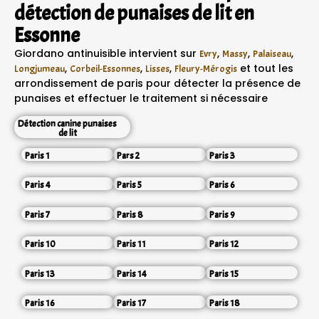
détection de punaises de lit en
Essonne
Giordano antinuisible intervient sur
,
,
,
Evry
Massy
Palaiseau
,
,
,
et tout les
Longjumeau
Corbeil-Essonnes
Lisses
Fleury-Mérogis
arrondissement de paris pour détecter la présence de
punaises et effectuer le traitement si nécessaire
Détection canine punaises
de lit
Paris 1
Pars 2
Paris 3
Paris 4
Paris 5
Paris 6
Paris 7
Paris 8
Paris 9
Paris 10
Paris 11
Paris 12
Paris 13
Paris 14
Paris 15
Paris 16
Paris 17
Paris 18