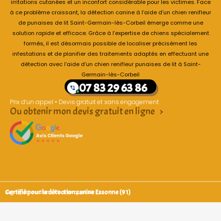
irritations cutanées et un inconfort considérable pour les victimes. Face
à ce problème croissant, la détection canine à l’aide d’un chien renifleur
de punaises de lit Saint-Germain-lès-Corbeil émerge comme une
solution rapide et efficace. Grâce à l’expertise de chiens spécialement
formés, il est désormais possible de localiser précisément les
infestations et de planifier des traitements adaptés en effectuant une
détection avec l’aide d’un chien renifleur punaises de lit à Saint-
Germain-lès-Corbeil
07 83 29 63 86
Prix d’un appel • Devis gratuit et sans engagement
Ou obtenir mon devis gratuit en ligne >
Certifié pour la détection canine Essonne (91)
Signataires d’une charte qualité