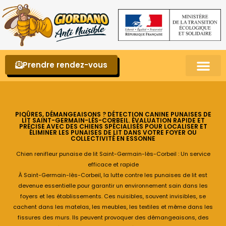
Prendre rendez-vous
Punaises de lit – La reconnaître et s’en 
PIQÛRES, DÉMANGEAISONS ? DÉTECTION CANINE PUNAISES DE
LIT SAINT-GERMAIN-LÈS-CORBEIL. ÉVALUATION RAPIDE ET
PRÉCISE AVEC DES CHIENS SPÉCIALISÉS POUR LOCALISER ET
ÉLIMINER LES PUNAISES DE LIT DANS VOTRE FOYER OU
COLLECTIVITÉ EN ESSONNE
Chien renifleur punaise de lit Saint-Germain-lès-Corbeil : Un service
efficace et rapide
À Saint-Germain-lès-Corbeil, la lutte contre les punaises de lit est
devenue essentielle pour garantir un environnement sain dans les
foyers et les établissements. Ces nuisibles, souvent invisibles, se
cachent dans les matelas, les meubles, les textiles et même dans les
fissures des murs. Ils peuvent provoquer des démangeaisons, des