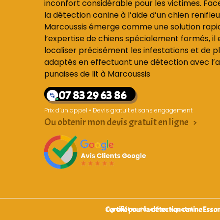
inconfort considérable pour les victimes. Fac
la détection canine à l’aide d’un chien renifleu
Marcoussis émerge comme une solution rapid
l’expertise de chiens spécialement formés, il
localiser précisément les infestations et de p
adaptés en effectuant une détection avec l’ai
punaises de lit à Marcoussis
07 83 29 63 86
Prix d’un appel • Devis gratuit et sans engagement
Ou obtenir mon devis gratuit en ligne >
Certifié pour la détection canine Esso
Signataires d’une charte qualité