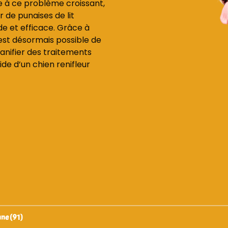
e à ce problème croissant,
r de punaises de lit
e et efficace. Grâce à
 est désormais possible de
lanifier des traitements
de d’un chien renifleur
nne (91)