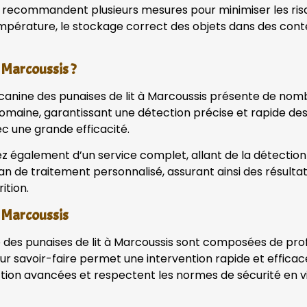
ne recommandent plusieurs mesures pour minimiser les risq
pérature, le stockage correct des objets dans des conten
à Marcoussis ?
n canine des punaises de lit à Marcoussis présente de no
maine, garantissant une détection précise et rapide des n
ec une grande efficacité.
ez également d’un service complet, allant de la détection à
plan de traitement personnalisé, assurant ainsi des résul
ition.
à Marcoussis
ne des punaises de lit à Marcoussis sont composées de pr
eur savoir-faire permet une intervention rapide et efficace
tion avancées et respectent les normes de sécurité en vig