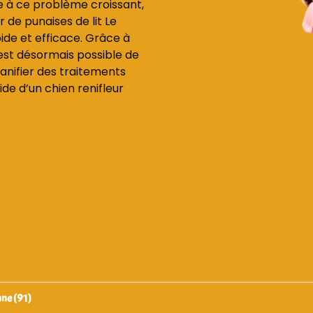
e à ce problème croissant,
r de punaises de lit Le
de et efficace. Grâce à
 est désormais possible de
lanifier des traitements
de d’un chien renifleur
nne (91)