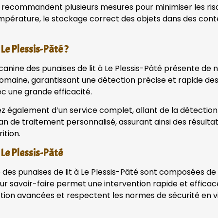
ne recommandent plusieurs mesures pour minimiser les risq
pérature, le stockage correct des objets dans des conten
Le Plessis-Pâté ?
n canine des punaises de lit à Le Plessis-Pâté présente d
maine, garantissant une détection précise et rapide des n
ec une grande efficacité.
ez également d’un service complet, allant de la détection à
plan de traitement personnalisé, assurant ainsi des résul
ition.
 Le Plessis-Pâté
e des punaises de lit à Le Plessis-Pâté sont composées d
eur savoir-faire permet une intervention rapide et efficace
tion avancées et respectent les normes de sécurité en vig