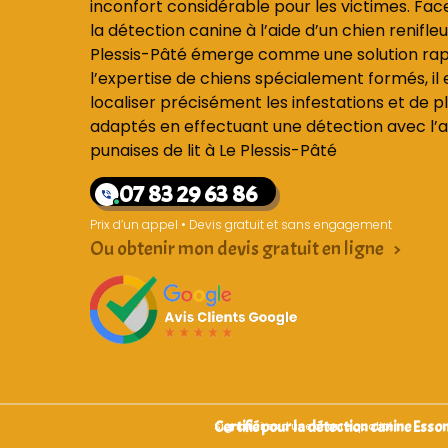
inconfort considérable pour les victimes. Fac
la détection canine à l’aide d’un chien renifleu
Plessis-Pâté émerge comme une solution rapi
l’expertise de chiens spécialement formés, il
localiser précisément les infestations et de p
adaptés en effectuant une détection avec l’ai
punaises de lit à Le Plessis-Pâté
07 83 29 63 86
Prix d’un appel • Devis gratuit et sans engagement
Ou obtenir mon devis gratuit en ligne >
Certifié pour la détection canine Esso
Signataires d’une charte qualité