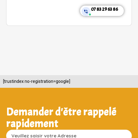
07 83 29 63 86
[trustindex no-registration=google]
Demander d'être rappelé
rapidement