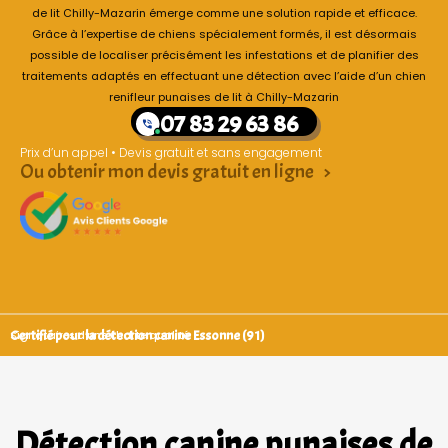
de lit Chilly-Mazarin émerge comme une solution rapide et efficace.
Grâce à l’expertise de chiens spécialement formés, il est désormais
possible de localiser précisément les infestations et de planifier des
traitements adaptés en effectuant une détection avec l’aide d’un chien
renifleur punaises de lit à Chilly-Mazarin
07 83 29 63 86
Prix d’un appel • Devis gratuit et sans engagement
Ou obtenir mon devis gratuit en ligne >
Certifié pour la détection canine Essonne (91)
Signataires d’une charte qualité
Détection canine punaises de