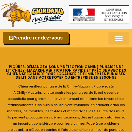
Prendre rendez-vous
Punaises de lit – La reconnaître et s’en 
PIQÛRES, DÉMANGEAISONS ? DÉTECTION CANINE PUNAISES DE
LIT CHILLY-MAZARIN. VÉRIFICATION RAPIDE ET PRÉCISE AVEC DES
CHIENS SPÉCIALISÉS POUR LOCALISER ET ÉLIMINER LES PUNAISES
DE LIT DANS VOTRE FOYER OU ENTREPRISE EN ESSONNE
Chien renifleur punaise de lit Chilly-Mazarin : Fiable et sûr
À Chilly-Mazarin, la lutte contre les punaises de lit est devenue
essentielle pour garantir un environnement sain dans les foyers et les
établissements. Ces nuisibles, souvent invisibles, se cachent dans les
matelas, les meubles, les textiles et même dans les fissures des murs.
Ils peuvent provoquer des démangeaisons, des irritations cutanées et
un inconfort considérable pour les victimes. Face à ce problème
croissant, la détection canine à l’aide d’un chien renifleur de punaises