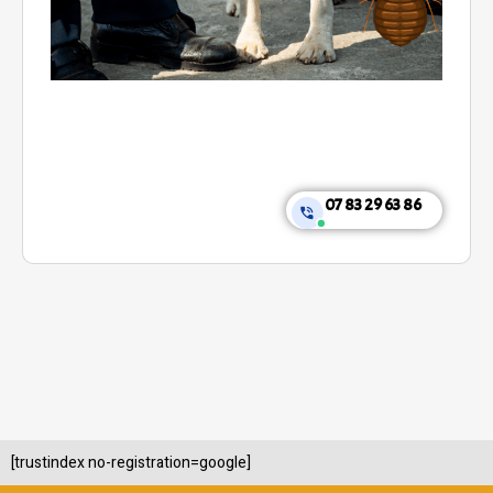
07 83 29 63 86
[trustindex no-registration=google]