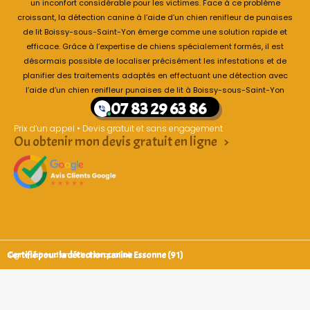
un inconfort considérable pour les victimes. Face à ce problème
croissant, la détection canine à l’aide d’un chien renifleur de punaises
de lit Boissy-sous-Saint-Yon émerge comme une solution rapide et
efficace. Grâce à l’expertise de chiens spécialement formés, il est
désormais possible de localiser précisément les infestations et de
planifier des traitements adaptés en effectuant une détection avec
l’aide d’un chien renifleur punaises de lit à Boissy-sous-Saint-Yon
07 83 29 63 86
Prix d’un appel • Devis gratuit et sans engagement
Ou obtenir mon devis gratuit en ligne >
Certifié pour la détection canine Essonne (91)
Signataires d’une charte qualité