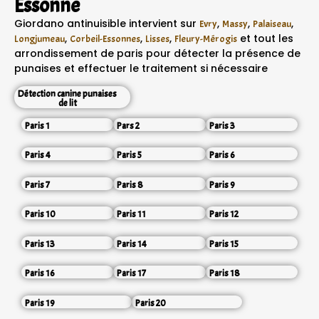
Essonne
Giordano antinuisible intervient sur
,
,
,
Evry
Massy
Palaiseau
,
,
,
et tout les
Longjumeau
Corbeil-Essonnes
Lisses
Fleury-Mérogis
arrondissement de paris pour détecter la présence de
punaises et effectuer le traitement si nécessaire
Détection canine punaises
de lit
Paris 1
Pars 2
Paris 3
Paris 4
Paris 5
Paris 6
Paris 7
Paris 8
Paris 9
Paris 10
Paris 11
Paris 12
Paris 13
Paris 14
Paris 15
Paris 16
Paris 17
Paris 18
Paris 19
Paris 20