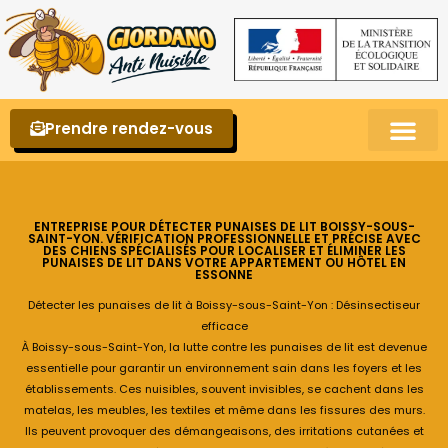
Prendre rendez-vous
Punaises de lit – La reconnaître et s’en 
ENTREPRISE POUR DÉTECTER PUNAISES DE LIT BOISSY-SOUS-
SAINT-YON. VÉRIFICATION PROFESSIONNELLE ET PRÉCISE AVEC
DES CHIENS SPÉCIALISÉS POUR LOCALISER ET ÉLIMINER LES
PUNAISES DE LIT DANS VOTRE APPARTEMENT OU HÔTEL EN
ESSONNE
Détecter les punaises de lit à Boissy-sous-Saint-Yon : Désinsectiseur
efficace
À Boissy-sous-Saint-Yon, la lutte contre les punaises de lit est devenue
essentielle pour garantir un environnement sain dans les foyers et les
établissements. Ces nuisibles, souvent invisibles, se cachent dans les
matelas, les meubles, les textiles et même dans les fissures des murs.
Ils peuvent provoquer des démangeaisons, des irritations cutanées et