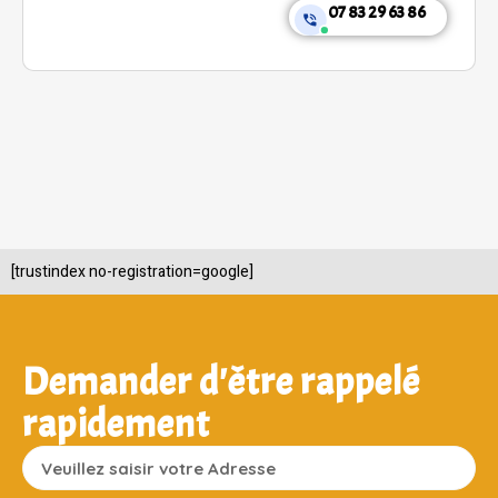
07 83 29 63 86
[trustindex no-registration=google]
Demander d'être rappelé
rapidement