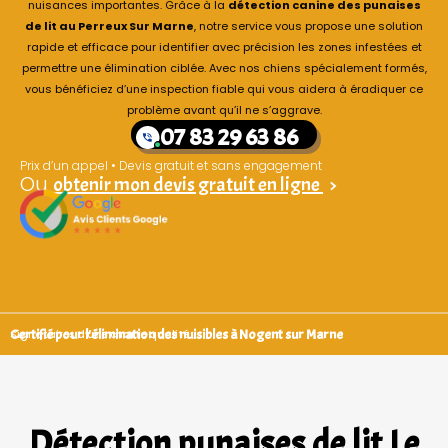
nuisances importantes. Grâce à la
détection canine des punaises
de lit au Perreux Sur Marne
, notre service vous propose une solution
rapide et efficace pour identifier avec précision les zones infestées et
permettre une élimination ciblée. Avec nos chiens spécialement formés,
vous bénéficiez d’une inspection fiable qui vous aidera à éradiquer ce
problème avant qu’il ne s’aggrave.
07 83 29 63 86
Prix d’un appel • Devis gratuit et sans engagement
Ou
obtenir mon devis gratuit en ligne
>
Certifié pour l'élimination des nuisibles à Nogent sur Marne
Signataires d’une charte qualité
Détection punaises de lit Le