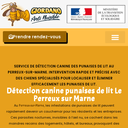
Prendre rendez-vous
Punaises de lit – La reconnaître et s’en 
SERVICE DE DÉTECTION CANINE DES PUNAISES DE LIT AU
PERREUX-SUR-MARNE. INTERVENTION RAPIDE ET PRÉCISE AVEC
DES CHIENS SPÉCIALISÉS POUR LOCALISER ET ÉLIMINER
EFFICACEMENT LES PUNAISES DE LIT.
Détection canine punaises de lit Le
Perreux sur Marne
Au
, les infestations de punaises de lit peuvent
Perreux-sur-Marne
rapidement devenir un cauchemar pour les résidents et les entreprises.
Ces parasites nocturnes, invisibles à l’œil nu, se cachent dans les
moindres recoins des logements, hôtels, et bureaux, provoquant des