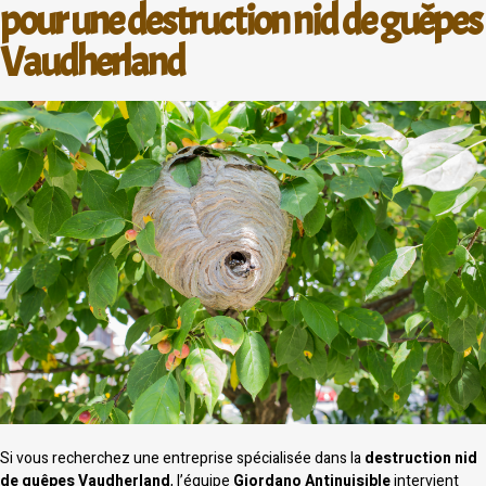
pour une destruction nid de guêpes
Vaudherland
Si vous recherchez une entreprise spécialisée dans la
destruction nid
de guêpes Vaudherland
, l’équipe
Giordano Antinuisible
intervient