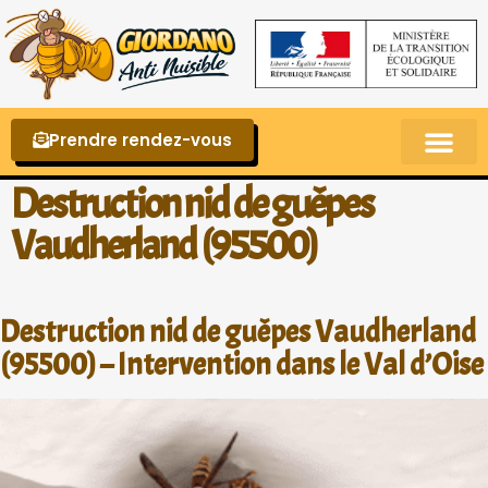
Prendre rendez-vous
Punaises de lit – La reconnaître et s’en 
Destruction nid de guêpes
Vaudherland (95500)
Destruction nid de guêpes Vaudherland
(95500) – Intervention dans le Val d’Oise