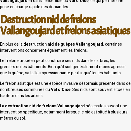
Vallangoujard
et dans l’ensemble du
Val d’Oise
, ce qui permet une
prise en charge rapide des demandes.
Destruction nid de frelons
Vallangoujard et frelons asiatiques
En plus de la
destruction nid de guêpes Vallangoujard
, certaines
interventions concernent également les frelons.
Le frelon européen peut construire ses nids dans les arbres, les
greniers ou les bâtiments. Bien qu’il soit généralement moins agressif
que la guêpe, sa taille impressionnante peut inquiéter les habitants.
Le frelon asiatique est une espèce invasive désormais présente dans de
nombreuses communes du
Val d’Oise
. Ses nids sont souvent situés en
hauteur dans les arbres.
La
destruction nid de frelons Vallangoujard
nécessite souvent une
intervention spécifique, notamment lorsque le nid est situé à plusieurs
mètres du sol.