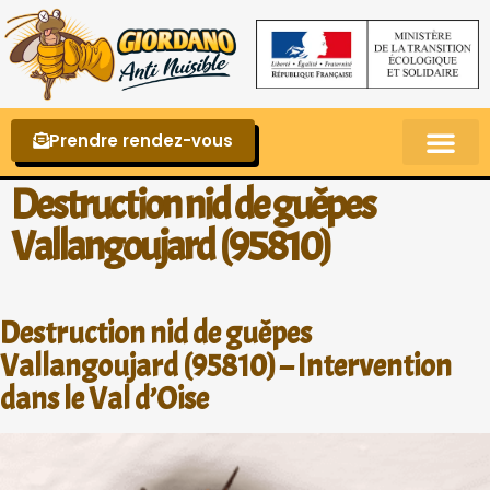
Prendre rendez-vous
Punaises de lit – La reconnaître et s’en 
Destruction nid de guêpes
Vallangoujard (95810)
Destruction nid de guêpes
Vallangoujard (95810) – Intervention
dans le Val d’Oise