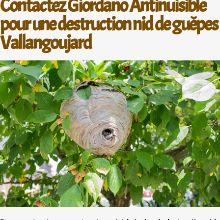
Contactez Giordano Antinuisible
pour une destruction nid de guêpes
Vallangoujard