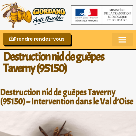
Prendre rendez-vous
Punaises de lit – La reconnaître et s’en 
Destruction nid de guêpes
Taverny (95150)
Destruction nid de guêpes Taverny
(95150) – Intervention dans le Val d’Oise