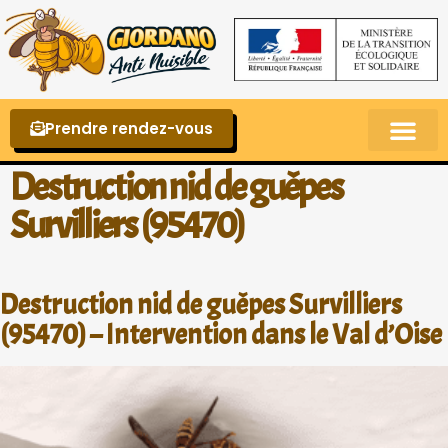
Prendre rendez-vous
Punaises de lit – La reconnaître et s’en 
Destruction nid de guêpes
Survilliers (95470)
Destruction nid de guêpes Survilliers
(95470) – Intervention dans le Val d’Oise