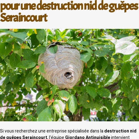
pour une destruction nid de guêpes
Seraincourt
Si vous recherchez une entreprise spécialisée dans la
destruction nid
de guêpes Seraincourt
, l’équipe
Giordano Antinuisible
intervient