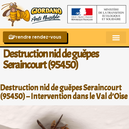
Prendre rendez-vous
Punaises de lit – La reconnaître et s’en 
Destruction nid de guêpes
Seraincourt (95450)
Destruction nid de guêpes Seraincourt
(95450) – Intervention dans le Val d’Oise