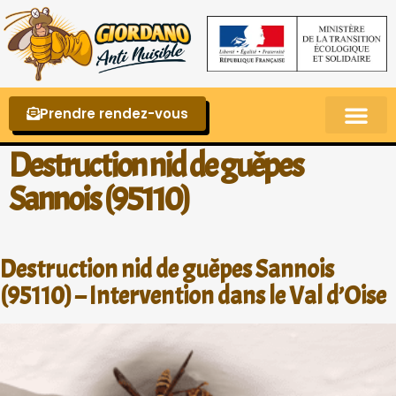
Prendre rendez-vous
Punaises de lit – La reconnaître et s’en 
Destruction nid de guêpes
Sannois (95110)
Destruction nid de guêpes Sannois
(95110) – Intervention dans le Val d’Oise