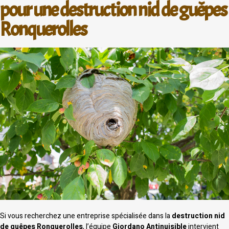
pour une destruction nid de guêpes
Ronquerolles
Si vous recherchez une entreprise spécialisée dans la
destruction nid
de guêpes Ronquerolles
, l’équipe
Giordano Antinuisible
intervient