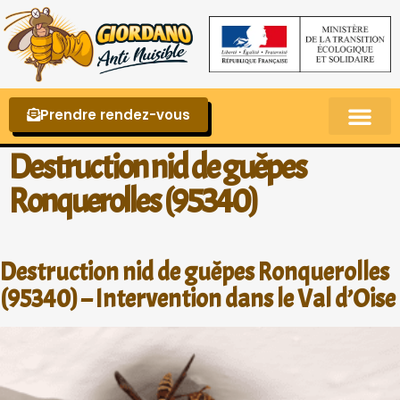
Prendre rendez-vous
Punaises de lit – La reconnaître et s’en 
Destruction nid de guêpes
Ronquerolles (95340)
Destruction nid de guêpes Ronquerolles
(95340) – Intervention dans le Val d’Oise