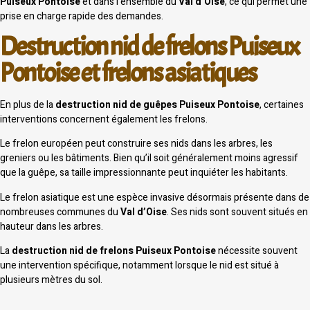
Puiseux Pontoise
et dans l’ensemble du
Val d’Oise
, ce qui permet une
prise en charge rapide des demandes.
Destruction nid de frelons Puiseux
Pontoise et frelons asiatiques
En plus de la
destruction nid de guêpes Puiseux Pontoise
, certaines
interventions concernent également les frelons.
Le frelon européen peut construire ses nids dans les arbres, les
greniers ou les bâtiments. Bien qu’il soit généralement moins agressif
que la guêpe, sa taille impressionnante peut inquiéter les habitants.
Le frelon asiatique est une espèce invasive désormais présente dans de
nombreuses communes du
Val d’Oise
. Ses nids sont souvent situés en
hauteur dans les arbres.
La
destruction nid de frelons Puiseux Pontoise
nécessite souvent
une intervention spécifique, notamment lorsque le nid est situé à
plusieurs mètres du sol.