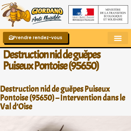
Prendre rendez-vous
Punaises de lit – La reconnaître et s’en 
Destruction nid de guêpes
Puiseux Pontoise (95650)
Destruction nid de guêpes Puiseux
Pontoise (95650) – Intervention dans le
Val d’Oise