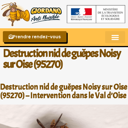
Prendre rendez-vous
Punaises de lit – La reconnaître et s’en 
Destruction nid de guêpes Noisy
sur Oise (95270)
Destruction nid de guêpes Noisy sur Oise
(95270) – Intervention dans le Val d’Oise