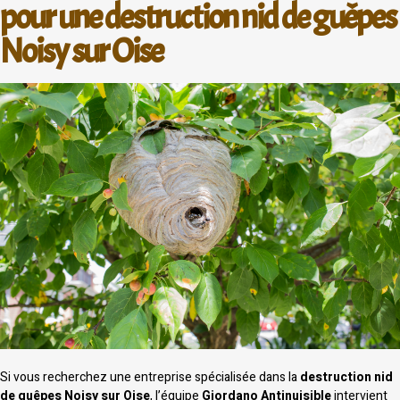
pour une destruction nid de guêpes
Noisy sur Oise
Si vous recherchez une entreprise spécialisée dans la
destruction nid
de guêpes Noisy sur Oise
, l’équipe
Giordano Antinuisible
intervient