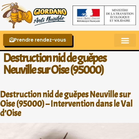
Prendre rendez-vous
Punaises de lit – La reconnaître et s’en 
Destruction nid de guêpes
Neuville sur Oise (95000)
Destruction nid de guêpes Neuville sur
Oise (95000) – Intervention dans le Val
d’Oise