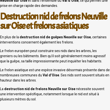
Neuville sur Oise
et dans l’ensemble du
Val d’Oise
, ce qui permet une
prise en charge rapide des demandes.
Destruction nid de frelons Neuville
sur Oise et frelons asiatiques
En plus de la
destruction nid de guêpes Neuville sur Oise
, certaines
interventions concernent également les frelons.
Le frelon européen peut construire ses nids dans les arbres, les
greniers ou les bâtiments. Bien qu’il soit généralement moins agressif
que la guêpe, sa taille impressionnante peut inquiéter les habitants.
Le frelon asiatique est une espèce invasive désormais présente dans de
nombreuses communes du
Val d’Oise
. Ses nids sont souvent situés en
hauteur dans les arbres.
La
destruction nid de frelons Neuville sur Oise
nécessite souvent
une intervention spécifique, notamment lorsque le nid est situé à
plusieurs mètres du sol.