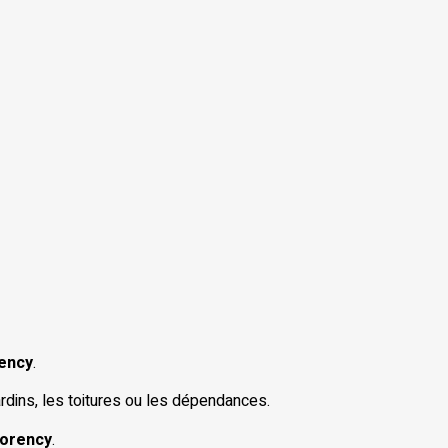
ency
.
dins, les toitures ou les dépendances.
orency
.