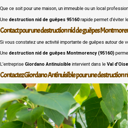
Que ce soit pour une maison, un immeuble ou un local professio
Une
destruction nid de guêpes 95160
rapide permet d’éviter l
Contact pour une destruction nid de guêpes Montmore
Si vous constatez une activité importante de guêpes autour de vo
Une
destruction nid de guêpes Montmorency (95160)
permet
L’entreprise
Giordano Antinuisible
intervient dans le
Val d’Ois
Contactez Giordano Antinuisible pour une destruction