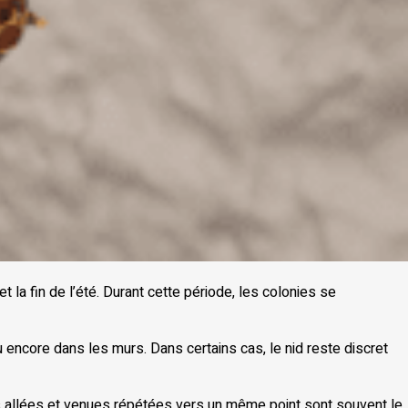
t la fin de l’été. Durant cette période, les colonies se
u encore dans les murs. Dans certains cas, le nid reste discret
Les allées et venues répétées vers un même point sont souvent le