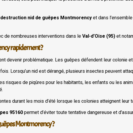
e
destruction nid de guêpes Montmorency
et dans l’ensemble
vec de nombreuses interventions dans le
Val-d’Oise (95)
et nota
ency rapidement ?
ment devenir problématique. Les guêpes défendent leur colonie e
 fois. Lorsqu’un nid est dérangé, plusieurs insectes peuvent att
les risques de piqûres pour les habitants, les enfants ou les an
é.
uentes durant les mois d’été lorsque les colonies atteignent leur t
êpes 95160
permet d’éviter toute tentative dangereuse et d’assur
 guêpes Montmorency ?