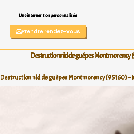
Une intervention personnalisée
Prendre rendez-vous
Destruction nid de guêpes Montmorency 
Destruction nid de guêpes Montmorency (95160) – In