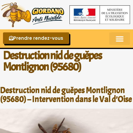
Prendre rendez-vous
Punaises de lit – La reconnaître et s’en 
Destruction nid de guêpes
Montlignon (95680)
Destruction nid de guêpes Montlignon
(95680) – Intervention dans le Val d’Oise