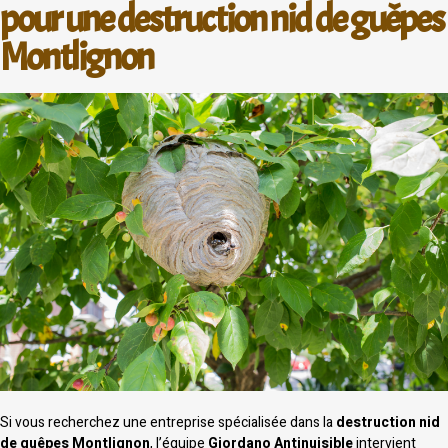
pour une destruction nid de guêpes
Montlignon
Si vous recherchez une entreprise spécialisée dans la
destruction nid
de guêpes Montlignon
, l’équipe
Giordano Antinuisible
intervient