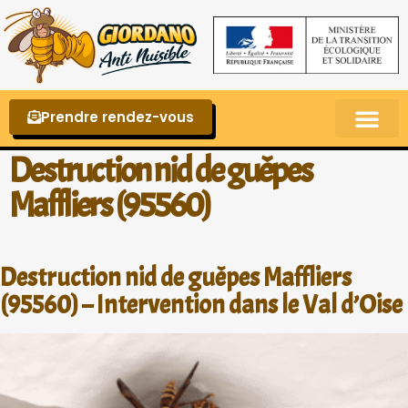
Prendre rendez-vous
Punaises de lit – La reconnaître et s’en 
Destruction nid de guêpes
Maffliers (95560)
Destruction nid de guêpes Maffliers
(95560) – Intervention dans le Val d’Oise