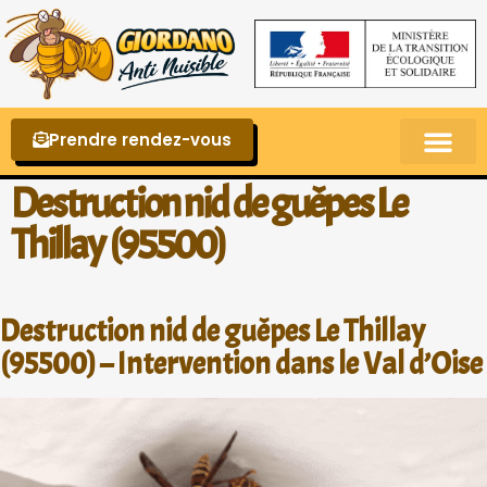
Prendre rendez-vous
Punaises de lit – La reconnaître et s’en 
Destruction nid de guêpes Le
Thillay (95500)
Destruction nid de guêpes Le Thillay
(95500) – Intervention dans le Val d’Oise