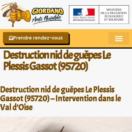
Prendre rendez-vous
Punaises de lit – La reconnaître et s’en 
Destruction nid de guêpes Le
Plessis Gassot (95720)
Destruction nid de guêpes Le Plessis
Gassot (95720) – Intervention dans le
Val d’Oise