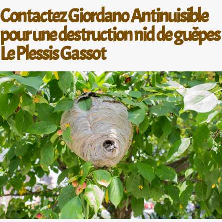
Contactez Giordano Antinuisible
pour une destruction nid de guêpes
Le Plessis Gassot