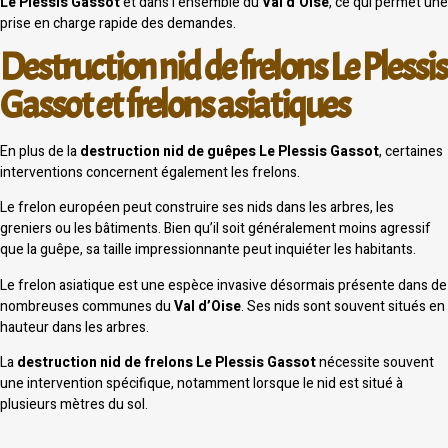
Le Plessis Gassot
et dans l’ensemble du
Val d’Oise
, ce qui permet une
prise en charge rapide des demandes.
Destruction nid de frelons Le Plessis
Gassot et frelons asiatiques
En plus de la
destruction nid de guêpes Le Plessis Gassot
, certaines
interventions concernent également les frelons.
Le frelon européen peut construire ses nids dans les arbres, les
greniers ou les bâtiments. Bien qu’il soit généralement moins agressif
que la guêpe, sa taille impressionnante peut inquiéter les habitants.
Le frelon asiatique est une espèce invasive désormais présente dans de
nombreuses communes du
Val d’Oise
. Ses nids sont souvent situés en
hauteur dans les arbres.
La
destruction nid de frelons Le Plessis Gassot
nécessite souvent
une intervention spécifique, notamment lorsque le nid est situé à
plusieurs mètres du sol.