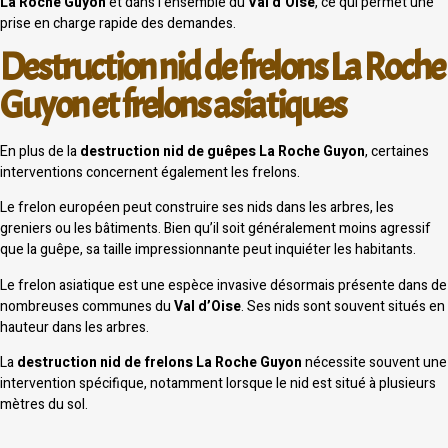
La Roche Guyon
et dans l’ensemble du
Val d’Oise
, ce qui permet une
prise en charge rapide des demandes.
Destruction nid de frelons La Roche
Guyon et frelons asiatiques
En plus de la
destruction nid de guêpes La Roche Guyon
, certaines
interventions concernent également les frelons.
Le frelon européen peut construire ses nids dans les arbres, les
greniers ou les bâtiments. Bien qu’il soit généralement moins agressif
que la guêpe, sa taille impressionnante peut inquiéter les habitants.
Le frelon asiatique est une espèce invasive désormais présente dans de
nombreuses communes du
Val d’Oise
. Ses nids sont souvent situés en
hauteur dans les arbres.
La
destruction nid de frelons La Roche Guyon
nécessite souvent une
intervention spécifique, notamment lorsque le nid est situé à plusieurs
mètres du sol.