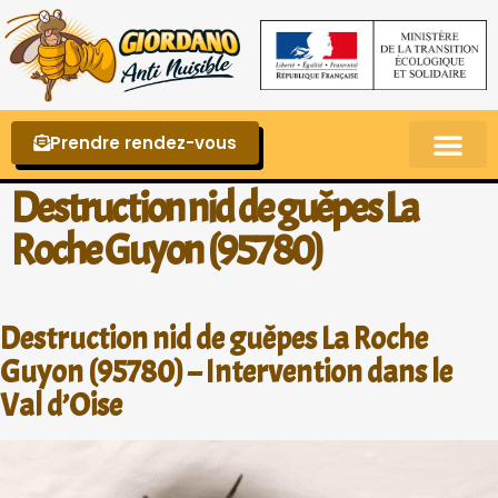
Prendre rendez-vous
Punaises de lit – La reconnaître et s’en 
Destruction nid de guêpes La
Roche Guyon (95780)
Destruction nid de guêpes La Roche
Guyon (95780) – Intervention dans le
Val d’Oise