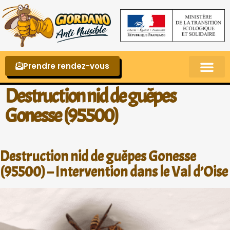
Prendre rendez-vous
Punaises de lit – La reconnaître et s’en 
Destruction nid de guêpes
Gonesse (95500)
Destruction nid de guêpes Gonesse
(95500) – Intervention dans le Val d’Oise