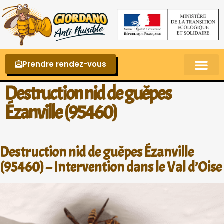
Prendre rendez-vous
Punaises de lit – La reconnaître et s’en 
Destruction nid de guêpes
Ézanville (95460)
Destruction nid de guêpes Ézanville
(95460) – Intervention dans le Val d’Oise