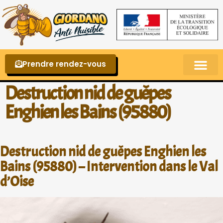
Prendre rendez-vous
Punaises de lit – La reconnaître et s’en 
Destruction nid de guêpes
Enghien les Bains (95880)
Destruction nid de guêpes Enghien les
Bains (95880) – Intervention dans le Val
d’Oise