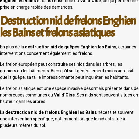
Enghien les Bains
et dans l’ensemble du
Val d’Oise
, ce qui permet une
prise en charge rapide des demandes.
Destruction nid de frelons Enghien
les Bains et frelons asiatiques
En plus de la
destruction nid de guêpes Enghien les Bains
, certaines
interventions concernent également les frelons.
Le frelon européen peut construire ses nids dans les arbres, les
greniers ou les bâtiments. Bien qu’il soit généralement moins agressif
que la guêpe, sa taille impressionnante peut inquiéter les habitants.
Le frelon asiatique est une espèce invasive désormais présente dans de
nombreuses communes du
Val d’Oise
. Ses nids sont souvent situés en
hauteur dans les arbres.
La
destruction nid de frelons Enghien les Bains
nécessite souvent
une intervention spécifique, notamment lorsque le nid est situé à
plusieurs mètres du sol.