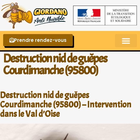
Prendre rendez-vous
Punaises de lit – La reconnaître et s’en 
Destruction nid de guêpes
Courdimanche (95800)
Destruction nid de guêpes
Courdimanche (95800) – Intervention
dans le Val d’Oise