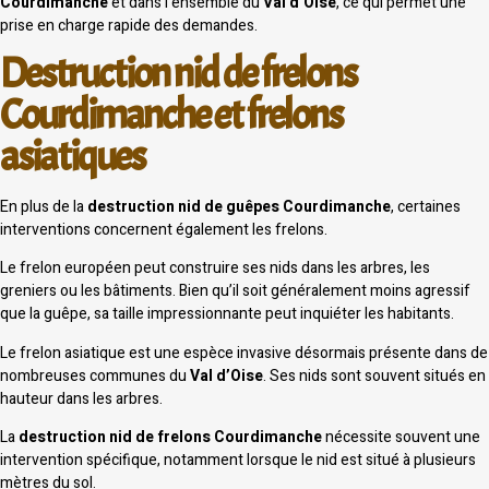
Courdimanche
et dans l’ensemble du
Val d’Oise
, ce qui permet une
prise en charge rapide des demandes.
Destruction nid de frelons
Courdimanche et frelons
asiatiques
En plus de la
destruction nid de guêpes Courdimanche
, certaines
interventions concernent également les frelons.
Le frelon européen peut construire ses nids dans les arbres, les
greniers ou les bâtiments. Bien qu’il soit généralement moins agressif
que la guêpe, sa taille impressionnante peut inquiéter les habitants.
Le frelon asiatique est une espèce invasive désormais présente dans de
nombreuses communes du
Val d’Oise
. Ses nids sont souvent situés en
hauteur dans les arbres.
La
destruction nid de frelons Courdimanche
nécessite souvent une
intervention spécifique, notamment lorsque le nid est situé à plusieurs
mètres du sol.