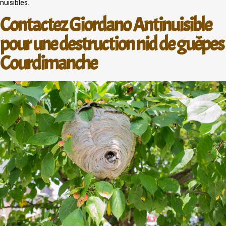
nuisibles.
Contactez Giordano Antinuisible
pour une destruction nid de guêpes
Courdimanche