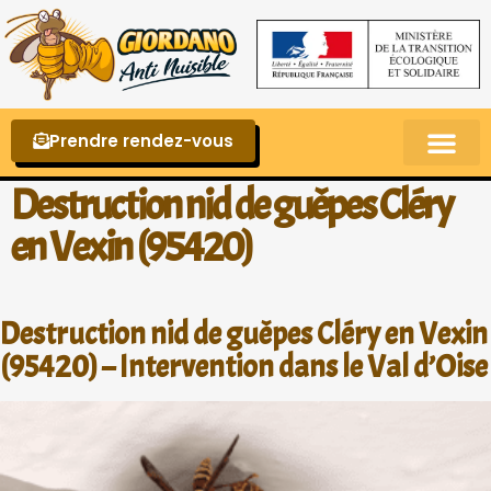
Prendre rendez-vous
Punaises de lit – La reconnaître et s’en 
Destruction nid de guêpes Cléry
en Vexin (95420)
Destruction nid de guêpes Cléry en Vexin
(95420) – Intervention dans le Val d’Oise