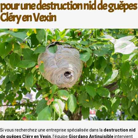
pour une destruction nid de guêpes
Cléry en Vexin
Si vous recherchez une entreprise spécialisée dans la
destruction nid
de guêpes Cléry en Vexin
, l’équipe
Giordano Antinuisible
intervient