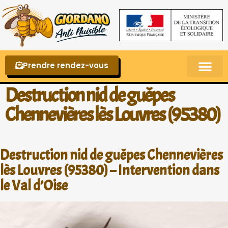
Prendre rendez-vous
Punaises de lit – La reconnaître et s’en 
Destruction nid de guêpes
Chennevières lès Louvres (95380)
Destruction nid de guêpes Chennevières
lès Louvres (95380) – Intervention dans
le Val d’Oise