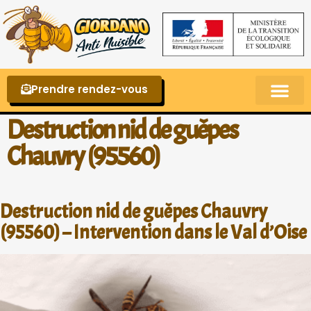
Prendre rendez-vous
Punaises de lit – La reconnaître et s’en 
Destruction nid de guêpes
Chauvry (95560)
Destruction nid de guêpes Chauvry
(95560) – Intervention dans le Val d’Oise