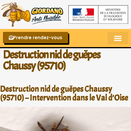
Prendre rendez-vous
Punaises de lit – La reconnaître et s’en 
Destruction nid de guêpes
Chaussy (95710)
Destruction nid de guêpes Chaussy
(95710) – Intervention dans le Val d’Oise