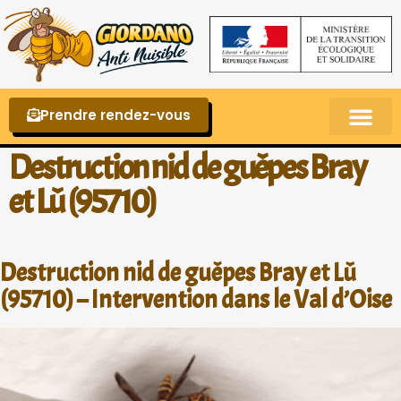
Prendre rendez-vous
Punaises de lit – La reconnaître et s’en 
Destruction nid de guêpes Bray
et Lû (95710)
Destruction nid de guêpes Bray et Lû
(95710) – Intervention dans le Val d’Oise