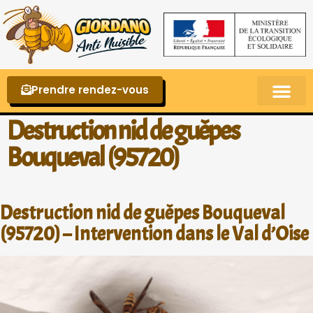
Prendre rendez-vous
Punaises de lit – La reconnaître et s’en 
Destruction nid de guêpes
Bouqueval (95720)
Destruction nid de guêpes Bouqueval
(95720) – Intervention dans le Val d’Oise