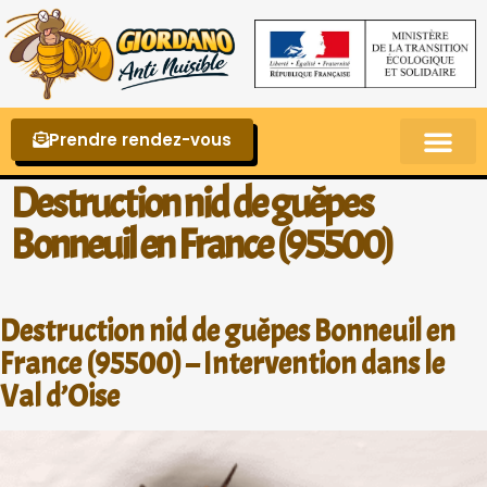
Prendre rendez-vous
Punaises de lit – La reconnaître et s’en 
Destruction nid de guêpes
Bonneuil en France (95500)
Destruction nid de guêpes Bonneuil en
France (95500) – Intervention dans le
Val d’Oise