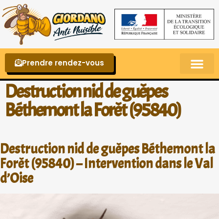
Prendre rendez-vous
Punaises de lit – La reconnaître et s’en 
Destruction nid de guêpes
Béthemont la Forêt (95840)
Destruction nid de guêpes Béthemont la
Forêt (95840) – Intervention dans le Val
d’Oise