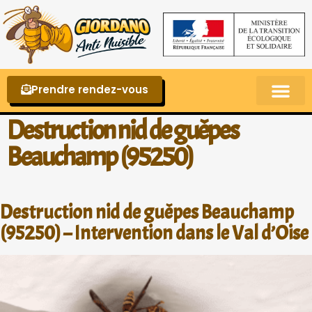
Prendre rendez-vous
Punaises de lit – La reconnaître et s’en 
Destruction nid de guêpes
Beauchamp (95250)
Destruction nid de guêpes Beauchamp
(95250) – Intervention dans le Val d’Oise