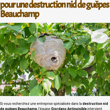
pour une destruction nid de guêpes
Beauchamp
Si vous recherchez une entreprise spécialisée dans la
destruction nid
de guêpes Beauchamp
, l’équipe
Giordano Antinuisible
intervient