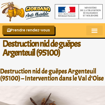
Prendre rendez-vous
Punaises de lit – La reconnaître et s’en 
Destruction nid de guêpes
Argenteuil (95100)
Destruction nid de guêpes Argenteuil
(95100) – Intervention dans le Val d’Oise