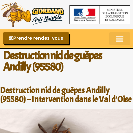
Prendre rendez-vous
Punaises de lit – La reconnaître et s’en 
Destruction nid de guêpes
Andilly (95580)
Destruction nid de guêpes Andilly
(95580) – Intervention dans le Val d’Oise